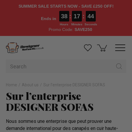
SUMMER SALE STARTS NOW - SAVE £250 OFF!
38
:
17
:
43
Ends in
Hours
Minutes
Seconds
Promo Code:
SAVE250
Home
About us
Sur l’enterprise DESIGNER SOFAS
Sur l’enterprise
DESIGNER SOFAS
Nous sommes une enterprise que peut prouver une
demande international pour des canapés en cuir haute-